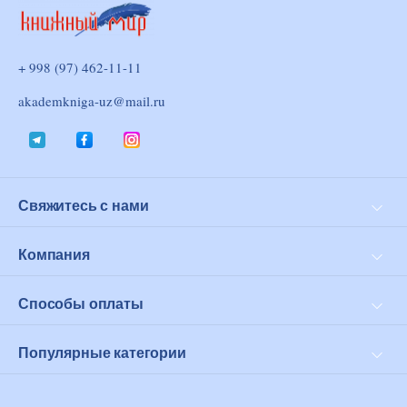
+ 998 (97) 462-11-11
akademkniga-uz@mail.ru
Свяжитесь с нами
Доставка и оплата
Возврат
Компания
Личный кабинет
О нас
Оферта
Способы оплаты
Click
PayMe
Популярные категории
Современная проза
Философия