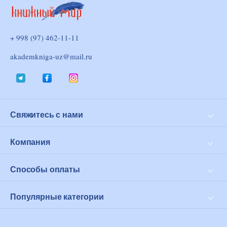
+ 998 (97) 462-11-11
akademkniga-uz@mail.ru
Свяжитесь с нами
Доставка и оплата
Возврат
Компания
Личный кабинет
О нас
Оферта
Способы оплаты
Click
PayMe
Популярные категории
Современная проза
Философия