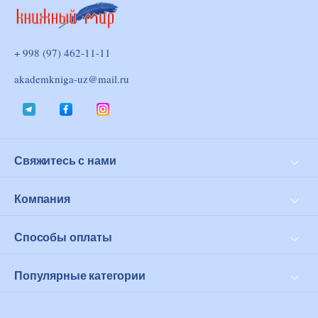
+ 998 (97) 462-11-11
akademkniga-uz@mail.ru
Свяжитесь с нами
Доставка и оплата
Возврат
Компания
Личный кабинет
О нас
Оферта
Способы оплаты
Click
PayMe
Популярные категории
Современная проза
Философия