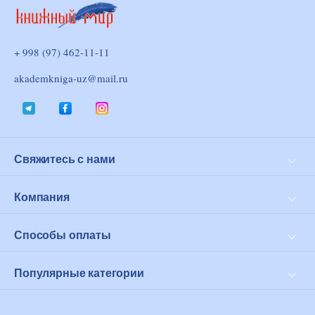
+ 998 (97) 462-11-11
akademkniga-uz@mail.ru
Свяжитесь с нами
Доставка и оплата
Возврат
Компания
Личный кабинет
О нас
Оферта
Способы оплаты
Click
PayMe
Популярные категории
Современная проза
Философия