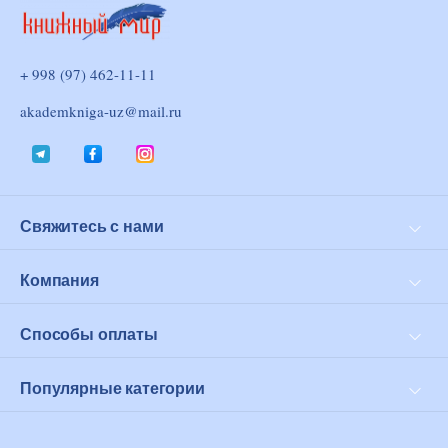
+ 998 (97) 462-11-11
akademkniga-uz@mail.ru
Свяжитесь с нами
Доставка и оплата
Возврат
Компания
Личный кабинет
О нас
Оферта
Способы оплаты
Click
PayMe
Популярные категории
Современная проза
Философия