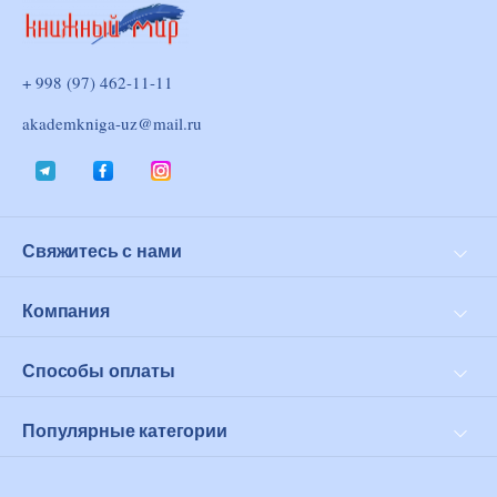
+ 998 (97) 462-11-11
akademkniga-uz@mail.ru
Свяжитесь с нами
Доставка и оплата
Возврат
Компания
Личный кабинет
О нас
Оферта
Способы оплаты
Click
PayMe
Популярные категории
Современная проза
Философия