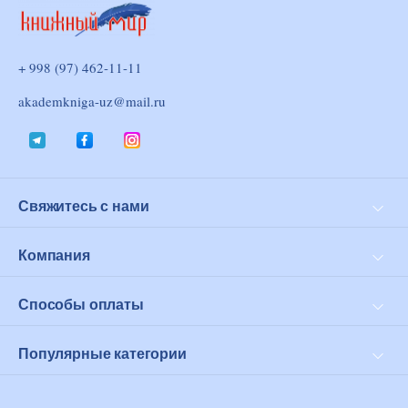
+ 998 (97) 462-11-11
akademkniga-uz@mail.ru
Свяжитесь с нами
Доставка и оплата
Возврат
Компания
Личный кабинет
О нас
Оферта
Способы оплаты
Click
PayMe
Популярные категории
Современная проза
Философия